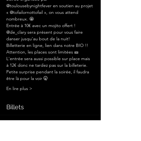
@toulousebynightfever en soutien au projet 
« @tofailornottofail », on vous attend 
nombreux. 🤩
Entrée à 10€ avec un mojito offert ! 
@de_clary sera présent pour vous faire 
danser jusqu’au bout de la nuit! 
Billetterie en ligne, lien dans notre BIO !! 
Attention, les places sont limitées 🎫 
L'entrée sera aussi possible sur place mais 
à 12€ donc ne tardez pas sur la billeterie. 
Petite surprise pendant la soirée, il faudra 
être là pour la voir 🤫
En lire plus >
Billets
Complet
Type de billet